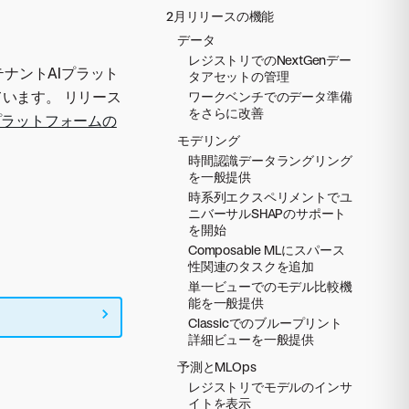
2月リリースの機能
データ
レジストリでのNextGenデー
テナントAIプラット
タアセットの管理
います。 リリース
ワークベンチでのデータ準備
をさらに改善
プラットフォームの
モデリング
時間認識データラングリング
を一般提供
時系列エクスペリメントでユ
ニバーサルSHAPのサポート
を開始
Composable MLにスパース
性関連のタスクを追加
単一ビューでのモデル比較機
能を一般提供
Classicでのブループリント
詳細ビューを一般提供
予測とMLOps
レジストリでモデルのインサ
イトを表示