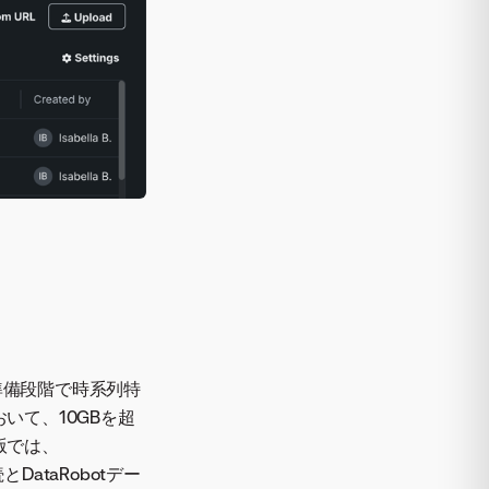
準備段階で時系列特
いて、10GBを超
版では、
続とDataRobotデー