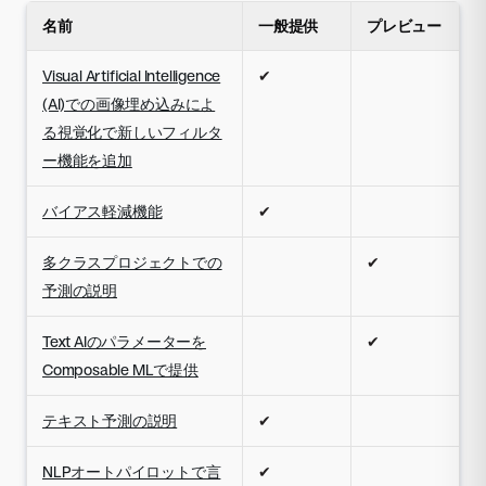
名前
一般提供
プレビュー
Visual Artificial Intelligence
✔
(AI)での画像埋め込みによ
る視覚化で新しいフィルタ
ー機能を追加
バイアス軽減機能
✔
多クラスプロジェクトでの
✔
予測の説明
Text AIのパラメーターを
✔
Composable MLで提供
テキスト予測の説明
✔
NLPオートパイロットで言
✔