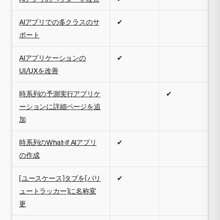
AIアプリでの多クラスのサ
✔
ポート
AIアプリケーションの
✔
UI/UXを改善
時系列の予測実行アプリケ
✔
ーションに詳細ページを追
加
時系列のWhat-if AIアプリ
✔
の作成
[ユースケース]タブを[バリ
✔
ュートラッカー]に名称変
更