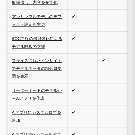
般提供し、内容を充実化
アンサンブルモデルのデフ
✔
ォルト設定を変更
ROC曲線の機能強化による
✔
モデル解釈の支援
スライスされたインサイト
✔
でモデルデータの部分母集
団を表示
リーダーボードのモデルか
✔
らAIアプリを作成
AIアプリにカスタムロゴを
✔
追加
AIアプリのヘッダーを改善
✔