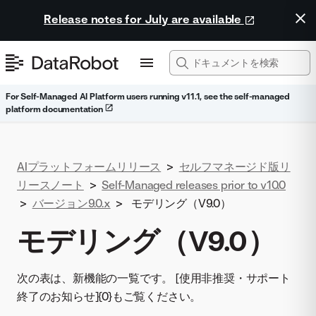
Release notes for July are available
For Self-Managed AI Platform users running v11.1, see the self-managed
platform documentation
AIプラットフォームリリース
>
セルフマネージド版リ
リースノート
>
Self-Managed releases prior to v10.0
>
バージョン9.0.x
>
モデリング（V9.0）
モデリング（V9.0）
次の表は、新機能の一覧です。 [使用非推奨・サポート
終了のお知らせ]{0}もご覧ください。