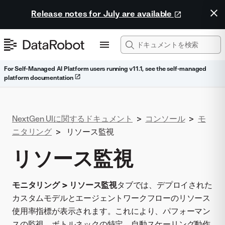
Release notes for July are available
For Self-Managed AI Platform users running v11.1, see the self-managed
platform documentation
NextGen UIに関するドキュメント
>
コンソール
>
モ
ニタリング
>
リソース監視
リソース監視
モニタリング > リソース監視
タブでは、デプロイされた
カスタムモデルとエージェントワークフローのリソース
使用率指標が表示されます。これにより、パフォーマン
スの監視、ボトルネックの特定、自動スケーリング動作