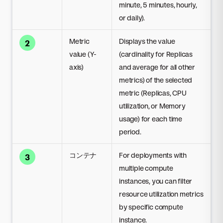
minute, 5 minutes, hourly,
or daily).
Metric
Displays the value
2
value (Y-
(cardinality for Replicas
axis)
and average for all other
metrics) of the selected
metric (Replicas, CPU
utilization, or Memory
usage) for each time
period.
コンテナ
For deployments with
3
multiple compute
instances, you can filter
resource utilization metrics
by specific compute
instance.