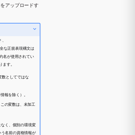
ンをアップロードす
、
*
全な正規表現構文は
約名が使用されてい
ります。
変数としてではな
格情報を除く）。
。この変数は、未加工
はなく、個別の環境変
いう名前の資格情報が