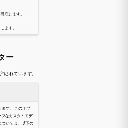
。
う徹底します。
力します。
ター
予約されています。
ます。 このオプ
ーフ
なカスタムモデ
については、以下の