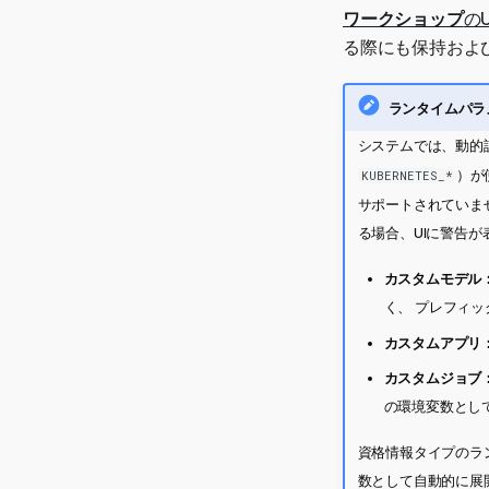
ツールの登録
ワークショップ
の
キー値の管理
ホストされた指標ジョブの
実行環境の追加
ツールの表示と管理
作成
る際にも保持およ
ジョブの表示と管理
通知ジョブの作成
ジョブの実行とスケジュール
再トレーニングジョブをの
ランタイムパラ
ジョブの通知を設定する
作成
カスタムジョブの環境の表示
システムでは、動的
と管理
）が
KUBERNETES_*
サポートされていま
る場合、UIに警告
カスタムモデル
く、 プレフィッ
カスタムアプリ
カスタムジョブ
の環境変数とし
資格情報タイプのラ
数として自動的に展開