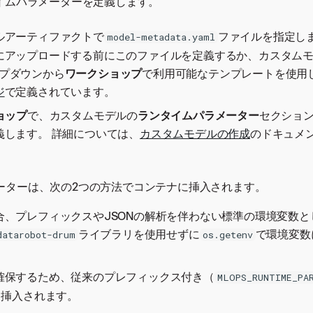
タイムパラメーターを定義します。
ルアーティファクトで
ファイルを指定しま
model-metadata.yaml
にアップロードする前にこのファイルを定義するか、カスタム
プダウンから
ワークショップ
で利用可能なテンプレートを使用し
ジ
で定義されています。
ョップ
で、カスタムモデルの
ランタイムパラメーター
セクショ
義します。 詳細については、
カスタムモデルの作成
のドキュメ
ーターは、次の2つの方法でコンテナに挿入されます。
合、プレフィックスやJSONの解析を伴わない標準の環境変数と
ライブラリを使用せずに
で環境変数
datarobot-drum
os.getenv
確保するため、従来のプレフィックス付き（
MLOPS_RUNTIME_PA
も挿入されます。