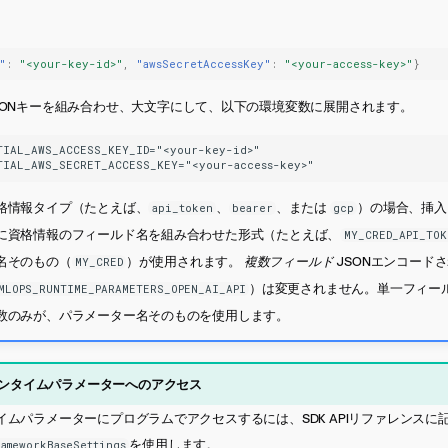
"
:
"<your-key-id>"
,
"awsSecretAccessKey"
:
"<your-access-key>"
}
SONキーを組み合わせ、大文字にして、以下の環境変数に展開されます。
TIAL_AWS_ACCESS_KEY_ID="<your-key-id>"

格情報タイプ（たとえば、
、
、または
）の場合、挿入
api_token
bearer
gcp
に資格情報のフィールド名を組み合わせた形式（たとえば、
MY_CRED_API_TOK
名そのもの（
）が使用されます。
複数フィールド
JSONエンコード
MY_CRED
）は変更されません。単一フィー
MLOPS_RUNTIME_PARAMETERS_OPEN_AI_API
数のみが、パラメーター名そのものを使用します。
ンタイムパラメーターへのアクセス
ムパラメーターにプログラムでアクセスするには、SDK APIリファレンスに
を使用します。
rameworkBaseSettings