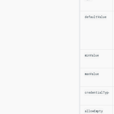
defaultValue
minValue
maxValue
credentialType
allowEmpty