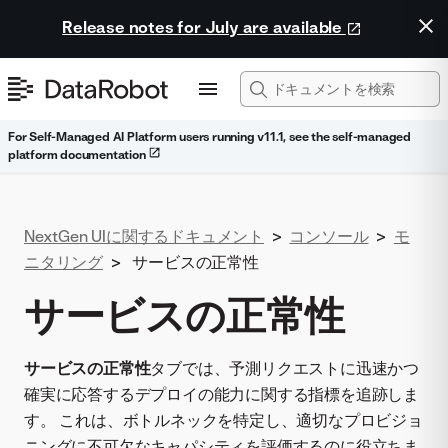
Release notes for July are available
For Self-Managed AI Platform users running v11.1, see the self-managed
platform documentation
NextGen UIに関するドキュメント
>
コンソール
>
モ
ニタリング
>
サービスの正常性
サービスの正常性
サービスの正常性
タブでは、予測リクエストに迅速かつ
確実に応答するデプロイの能力に関する指標を追跡しま
す。 これは、ボトルネックを特定し、適切なプロビジョ
ニングに不可欠なキャパシティを評価するのに役立ちま