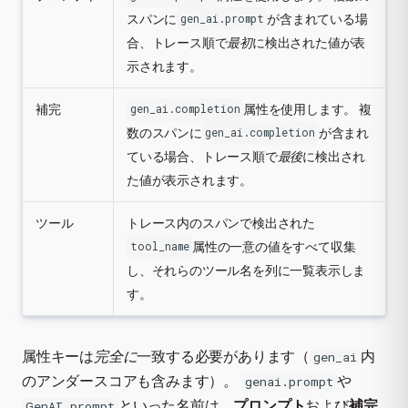
スパンに
が含まれている場
gen_ai.prompt
合、トレース順で
最初
に検出された値が表
示されます。
補完
属性を使用します。 複
gen_ai.completion
数のスパンに
が含まれ
gen_ai.completion
ている場合、トレース順で
最後
に検出され
た値が表示されます。
ツール
トレース内のスパンで検出された
属性の一意の値をすべて収集
tool_name
し、それらのツール名を列に一覧表示しま
す。
属性キーは
完全に
一致する必要があります（
内
gen_ai
のアンダースコアも含みます）。
や
genai.prompt
といった名前は、
プロンプト
および
補完
GenAI.prompt