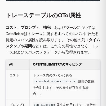
トレーステーブルのOTel属性
コスト
、
プロンプト
、
補完
、および
ツール
については、
DataRobotはトレースに属するすべてのスパンにわたる
特定のスパン属性を読み取ります。 その他の列（
タイム
スタンプ
や
期間
など）は、これらの属性ではなく、トレ
ースおよびスパンのメタデータから取得されます。
列
OPENTELEMETRYのマッピング
コスト
トレース内のスパンにある
属性の数値
datarobot.moderation.cost
を合計します（その属性が存在する場
合）。
プロンプト
属性を使用します。 複数の
gen_ai.prompt