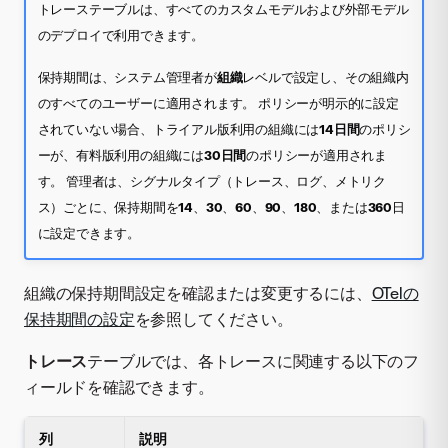
トレーステーブルは、すべてのカスタムモデルおよび外部モデル
のデプロイで利用できます。
保持期間は、システム管理者が
組織
レベルで設定し、その組織内
のすべてのユーザーに適用されます。 ポリシーが明示的に設定
されていない場合、トライアル版利用の組織には
14日間
のポリシ
ーが、有料版利用の組織には
30日間
のポリシーが適用されま
す。 管理者は、シグナルタイプ（トレース、ログ、メトリク
ス）ごとに、保持期間を
14
、
30
、
60
、
90
、
180
、または
360
日
に設定できます。
組織の保持期間設定を確認または変更するには、
OTelの
保持期間の設定
を参照してください。
トレース
テーブルでは、各トレースに関連する以下のフ
ィールドを確認できます。
列
説明