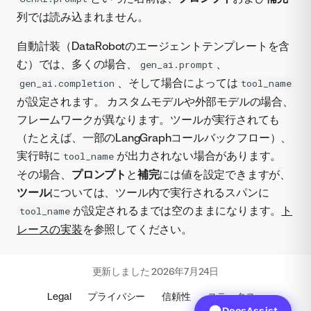
列では読み込まれません。
自動計装（DataRobotのエージェントテンプレートを含
む）では、多くの場合、
、
gen_ai.prompt
、そして場合によっては
gen_ai.completion
tool_name
が設定されます。 カスタムモデルや外部モデルの場合、
フレームワークが異なります。ツールが実行されても
（たとえば、一部のLangGraphコールバックフロー）、
実行時に
が出力されない場合があります。
tool_name
その場合、
プロンプト
と
補完
には値を設定できますが、
ツール
については、ツール内で実行されるスパンに
が設定されるまでは空のままになります。
ト
tool_name
レースの実装
を参照してください。
更新しました
2026年7月24日
Legal
プライバシー
信頼性
ステータス
DocsAssist