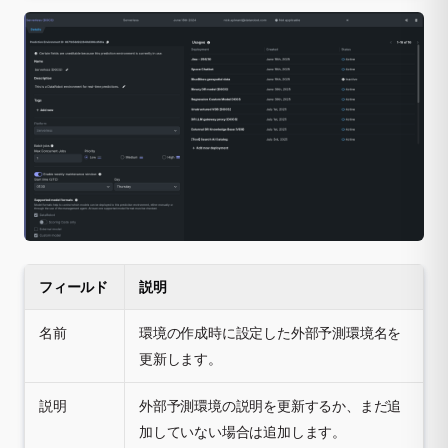
フィールド
説明
名前
環境の作成時に設定した外部予測環境名を
更新します。
説明
外部予測環境の説明を更新するか、まだ追
加していない場合は追加します。