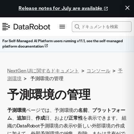
Release notes for July are available
For Self-Managed AI Platform users running v11.1, see the self-managed
platform documentation
NextGen UIに関するドキュメント
>
コンソール
>
予
測環境
>
予測環境の管理
予測環境の管理
予測環境
ページでは、予測環境の
名前
、
プラットフォー
ム
、
追加
日、
作成
日、および
正常性
を表示できます。 組
織のDataRobot予測環境の表示や新しい外部環境の作成
に加えて、外部予測環境の編集、削除、または共有がで