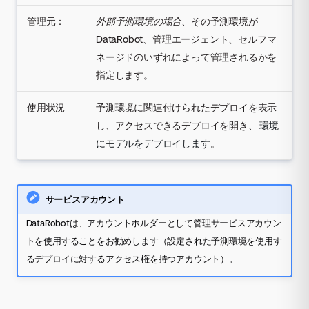
管理元：
外部予測環境の場合
、その予測環境が
DataRobot、管理エージェント、セルフマ
ネージドのいずれによって管理されるかを
指定します。
使用状況
予測環境に関連付けられたデプロイを表示
し、アクセスできるデプロイを開き、
環境
にモデルをデプロイします
。
サービスアカウント
DataRobotは、アカウントホルダーとして管理サービスアカウン
トを使用することをお勧めします（設定された予測環境を使用す
るデプロイに対するアクセス権を持つアカウント）。