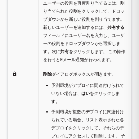
ユーザーの役割を再度割り当てるには、割
り当てられた役割をクリックして、ドロッ
プダウンから新しい役割を割り当てます。
新しいユーザーを追加するには、
共有する
フィールドにユーザー名を入力し、ユーザ
ーの役割をドロップダウンから選択しま
す。次に
共有
をクリックします。 この操作
を行うとEメール通知が行われます。
削除
ダイアログボックスが開きます。
予測環境がデプロイに関連付けられて
いない場合は、
はい
をクリックしま
す。
予測環境が複数のデプロイに関連付け
られている場合、リスト表示された各
デプロイをクリックして、それらのデ
プロイにアクセスして削除します。 予