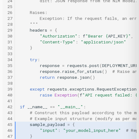
24
        dict: JSON response from the NIM model.
25
26
    Raises:
27
        Exception: If the request fails, an err
28
    """
29
headers
=
{
30
"Authorization"
:
f
"Bearer 
{
API_KEY
}
"
,
31
"Content-Type"
:
"application/json"
32
}
33
34
try
:
35
response
=
requests
.
post
(
DEPLOYMENT_URL
36
response
.
raise_for_status
()
# Raise an
37
return
response
.
json
()
38
39
except
requests
.
exceptions
.
RequestException
40
raise
Exception
(
f
"API request failed: 
{
41
42
if
__name__
==
"__main__"
:
43
# Construct this payload according to the m
44
# Example input structure (modify as per mo
45
sample_payload
=
{
46
"input"
:
"your_model_input_here"
# Rep
47
}