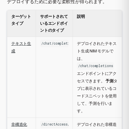
デプロイするために必要な柔軟性が得られます。
ターゲット
サポートされて
説明
タイプ
いるエンドポイ
ントのタイプ
テキスト生
デプロイされたテキス
/chat/completions
成
ト生成 NIM モデルで
は、
/chat/completions
エンドポイントにアク
セスできます。
予測
タ
ブに表示されているコ
ードスニペットを使用
して、予測を行いま
す。
非構造化
デプロイされた非構造
/directAccess/nim/