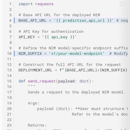
 1
import
requests
 2
 3
# Base API URL for the deployed NIM
 4
BASE_API_URL
=
'{{ prediction_api_url }}'
# noq
 5
 6
# API Key for authentication
 7
API_KEY
=
'{{ api_key }}'
 8
 9
# Define the NIM model-specific endpoint suffix
10
NIM_SUFFIX
=
'v1/your-model-endpoint'
# Modify
11
12
# Construct the full API URL for the request
13
DEPLOYMENT_URL
=
f
"
{
BASE_API_URL
}
/
{
NIM_SUFFIX
}
"
14
15
def
send_request
(
payload
:
dict
):
16
"""
17
    Sends a request to the deployed NIM model.
18
19
    Args:
20
        payload (dict): **User must structure t
21
                       Refer to the model’s doc
22
23
    Returns: