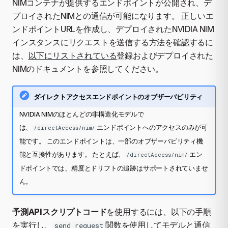
NIMコンテナが提供するエンドポイントが公開され、デ
プロイされたNIMとの通信が可能になります。 正しいエ
ンドポイントURLを作成し、デプロイされたNVIDIA NIM
インスタンスにリクエストを送信する方法を確認するに
は、
以下にリストされている
登録およびデプロイされた
NIMのドキュメントを参照してください。
ダイレクトアクセスエンドポイントのオブザーバビリティ
NVIDIA NIMのほとんどの非構造化モデルで
は、
エンドポイントへのアクセスのみが可
/directAccess/nim/
能です。 このエンドポイントは、一部のオブザーバビリティ機
能と互換性があります。 たとえば、
エン
/directAccess/nim/
ドポイントでは、精度とドリフトの追跡はサポートされていませ
ん。
予測APIスクリプトコード
を使用するには、以下の手順
を実行し、
関数を使用してモデルと通信
send_request