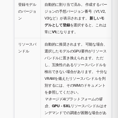
登録モデル
自動的に割り当て済み。 作成するバー
のバージョ
ジョンの予想バージョン番号（V1, V2,
ン
V3など）が表示されます。
新しいモ
デルとして登録
を選択すると、これは
常に
V1
になります。
リソースバ
自動的に推奨されます。 可能な場合、
ンドル
選択したモデルのGPU要件がリソース
バンドルに置き換えられます。 ただ
し、互換性のあるリソースバンドルを
検出できない場合があります。 十分な
VRAMを備えたリソースバンドルを判
別するには、そのNIMのドキュメント
を参照してください。
マネージドAIプラットフォームの場
合
、
GPU - 5XL
リソースバンドルはオ
ンデマンドでの調達が困難な場合があ