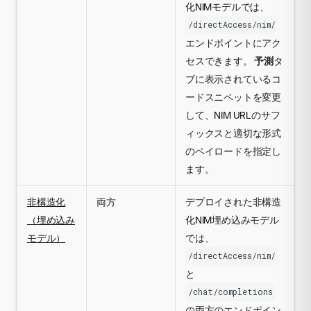
化NIMモデルでは、
/directAccess/nim/
エンドポイントにアク
セスできます。
予測
タ
ブに表示されているコ
ードスニペットを変更
して、NIM URLのサフ
ィックスと適切な形式
のペイロードを指定し
ます。
非構造化
両方
デプロイされた非構造
（埋め込み
化NIM埋め込みモデル
モデル）
では、
/directAccess/nim/
と
/chat/completions
の両方のエンドポイン