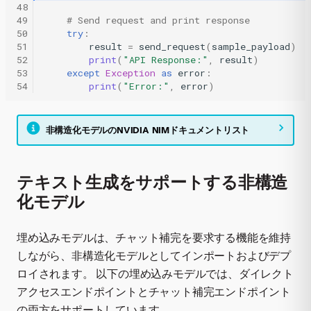
48
49
# Send request and print response
50
try
:
51
result
=
send_request
(
sample_payload
)
52
print
(
"API Response:"
,
result
)
53
except
Exception
as
error
:
54
print
(
"Error:"
,
error
)
非構造化モデルのNVIDIA NIMドキュメントリスト
テキスト生成をサポートする非構造
化モデル
埋め込みモデルは、チャット補完を要求する機能を維持
しながら、非構造化モデルとしてインポートおよびデプ
ロイされます。 以下の埋め込みモデルでは、ダイレクト
アクセスエンドポイントとチャット補完エンドポイント
の両方をサポートしています。