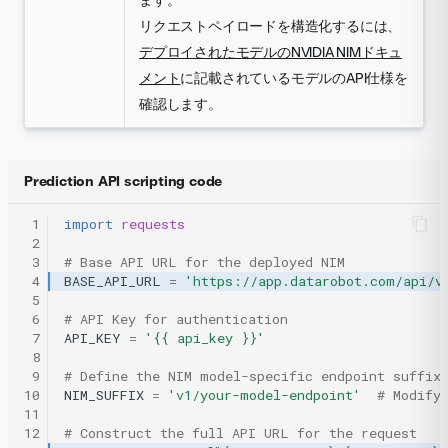
リクエストペイロードを構造化するには、
デプロイされたモデルのNVIDIA NIMドキュ
メント
に記載されているモデルのAPI仕様を
確認します。
Prediction API scripting code
 1
import
requests
 2
 3
# Base API URL for the deployed NIM
 4
BASE_API_URL
=
'https://app.datarobot.com/api/v
 5
 6
# API Key for authentication
 7
API_KEY
=
'{{ api_key }}'
 8
 9
# Define the NIM model-specific endpoint suffix
10
NIM_SUFFIX
=
'v1/your-model-endpoint'
# Modify
11
12
# Construct the full API URL for the request