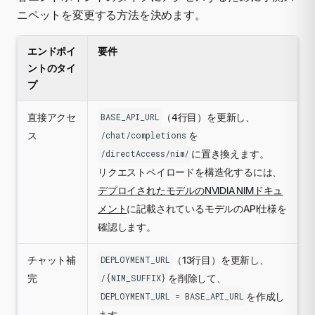
ニペットを変更する方法を決めます。
エンドポイ
要件
ントのタイ
プ
直接アクセ
（4行目）を更新し、
BASE_API_URL
ス
を
/chat/completions
に置き換えます。
/directAccess/nim/
リクエストペイロードを構造化するには、
デプロイされたモデルのNVIDIA NIMドキュ
メント
に記載されているモデルのAPI仕様を
確認します。
チャット補
（13行目）を更新し、
DEPLOYMENT_URL
完
を削除して、
/{NIM_SUFFIX}
を作成し
DEPLOYMENT_URL = BASE_API_URL
ます。