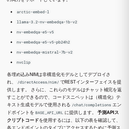
arctic-embed-l
llama-3.2-nv-embedqa-1b-v2
nv-embedqa-e5-v5
nv-embedqa-e5-v5-pb24h2
nv-embedqa-mistral-7b-v2
nvclip
各埋め込みNIMは非構造化モデルとしてデプロイさ
れ、
でRESTインターフェイスを提
/directAccess/nim/
供します。 さらに、これらのモデルはチャット補完を返
すことができるので、コードスニペットは（構造化）テ
キスト生成モデルで使用される
エン
/chat/completions
ドポイントを
に提供します。
予測APIス
BASE_API_URL
クリプトコード
を使用するには、以下の表を確認して、
各エンドポイントのタイプにアクセスするために予測ス