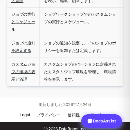
と管理
を表示、編集、削除します。
ジョブの実行
ジョブワークショップでのカスタムジョ
とスケジュー
ブの実行とスケジュール。
ル
ジョブの通知
ジョブの通知を設定し、そのジョブのポ
を設定する
リシーを追加または定義します。
カスタムジョ
カスタムジョブのバージョンに定義され
ブの環境の表
たカスタムジョブ環境を管理し、環境情
示と管理
報を表示します。
更新しました
2026年7月24日
Legal
プライバシー
信頼性
ステータス
DocsAssist
© 2026 DataRobot, Inc.