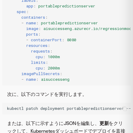
labels
:
app
:
portablepredictionserver
spec
:
containers
:
-
name
:
portablepredictionserver
image
:
aisuccesseng.azurecr.io/regressionmod
ports
:
-
containerPort
:
8080
resources
:
requests
:
cpu
:
1000m
limits
:
cpu
:
2000m
imagePullSecrets
:
-
name
:
aisuccesseng
次に、以下のコマンドを実行します。
kubectl
patch
deployment
portablepredictionserver
--
または、以下に示すようにJSONを編集し、
更新
をクリ
ックして、Kubernetesダッシュボードでデプロイを直接