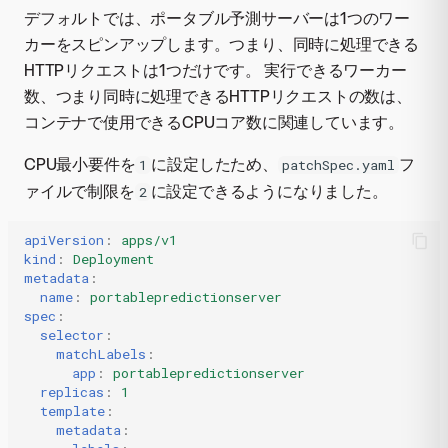
デフォルトでは、ポータブル予測サーバーは1つのワー
カーをスピンアップします。つまり、同時に処理できる
HTTPリクエストは1つだけです。 実行できるワーカー
数、つまり同時に処理できるHTTPリクエストの数は、
コンテナで使用できるCPUコア数に関連しています。
CPU最小要件を
に設定したため、
フ
1
patchSpec.yaml
ァイルで制限を
に設定できるようになりました。
2
apiVersion
:
apps/v1
kind
:
Deployment
metadata
:
name
:
portablepredictionserver
spec
:
selector
:
matchLabels
:
app
:
portablepredictionserver
replicas
:
1
template
:
metadata
: