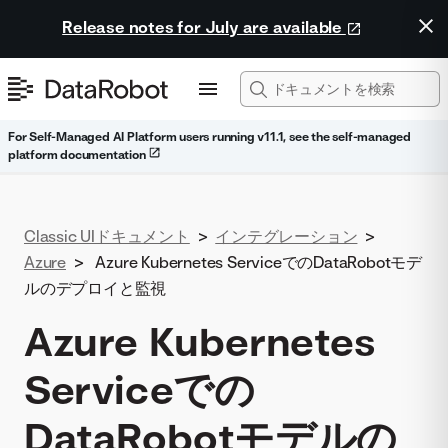
Release notes for July are available
For Self-Managed AI Platform users running v11.1, see the self-managed
platform documentation
Classic UIドキュメント
>
インテグレーション
>
Azure
>
Azure Kubernetes ServiceでのDataRobotモデ
ルのデプロイと監視
Azure Kubernetes
Serviceでの
DataRobotモデルの