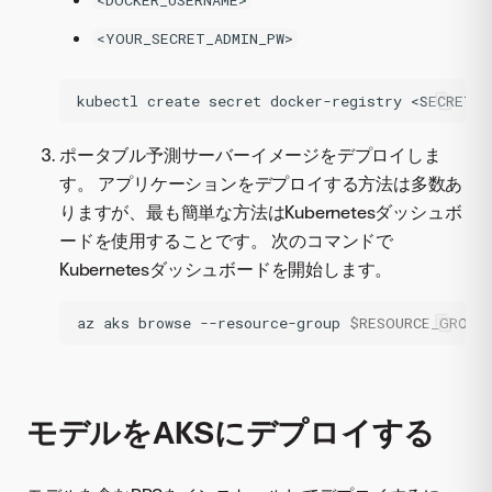
<DOCKER_USERNAME>
<YOUR_SECRET_ADMIN_PW>
kubectl
create
secret
docker-registry
<SECRET_N
ポータブル予測サーバーイメージをデプロイしま
す。 アプリケーションをデプロイする方法は多数あ
りますが、最も簡単な方法はKubernetesダッシュボ
ードを使用することです。 次のコマンドで
Kubernetesダッシュボードを開始します。
az
aks
browse
--resource-group
$RESOURCE_GROUP
モデルをAKSにデプロイする