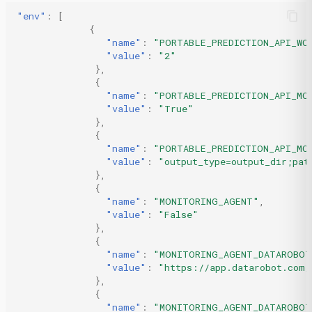
"env"
:
[
{
"name"
:
"PORTABLE_PREDICTION_API_WO
"value"
:
"2"
},
{
"name"
:
"PORTABLE_PREDICTION_API_MO
"value"
:
"True"
},
{
"name"
:
"PORTABLE_PREDICTION_API_MO
"value"
:
"output_type=output_dir;pat
},
{
"name"
:
"MONITORING_AGENT"
,
"value"
:
"False"
},
{
"name"
:
"MONITORING_AGENT_DATAROBOT
"value"
:
"https://app.datarobot.com/
},
{
"name"
:
"MONITORING_AGENT_DATAROBOT