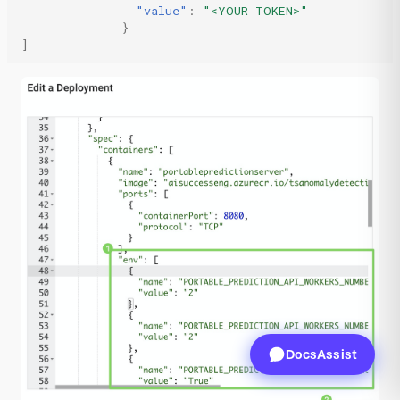
"value"
:
"<YOUR TOKEN>"
}
]
DocsAssist