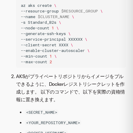
az
aks
create
\
--resource-group
$RESOURCE_GROUP
\
--name
$CLUSTER_NAME
\
-s
Standard_B2s
\
--node-count
1
\
--generate-ssh-keys
\
--service-principal
XXXXXX
\
--client-secret
XXXX
\
--enable-cluster-autoscaler
\
--min-count
1
\
--max-count
2
AKSがプライベートリポジトリからイメージをプル
できるように、Dockerレジストリシークレットを作
成します。 以下のコマンドで、以下を実際の資格情
報に置き換えます。
<SECRET_NAME>
<YOUR_REPOSITORY_NAME>