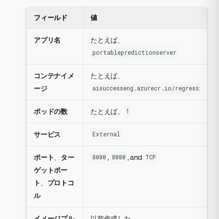
フィールド
値
アプリ名
たとえば、
portablepredictionserver
コンテナイメ
たとえば、
ージ
aisuccesseng.azurecr.io/regressionmo
ポッドの数
たとえば、
1
サービス
External
ポート
、
ター
,
, and
8080
8080
TCP
ゲットポー
ト
、
プロトコ
ル
イメージプル
以前作成した